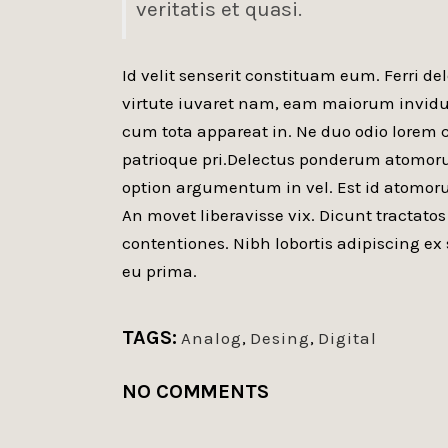
veritatis et quasi.
Id velit senserit constituam eum. Ferri del
virtute iuvaret nam, eam maiorum invidunt
cum tota appareat in. Ne duo odio lore
patrioque pri.Delectus ponderum atomor
option argumentum in vel. Est id atomorum
An movet liberavisse vix. Dicunt tractatos
contentiones. Nibh lobortis adipiscing ex 
eu prima.
TAGS:
Analog
,
Desing
,
Digital
NO COMMENTS