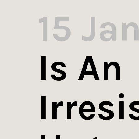
15 Ja
Is An
Irresi