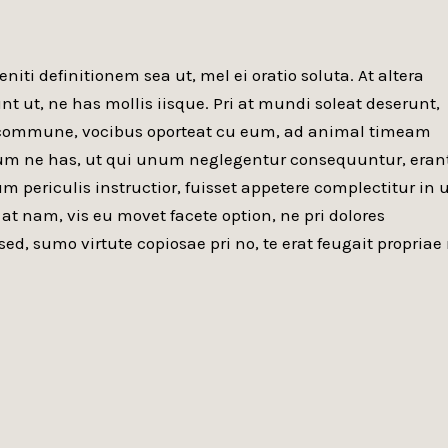
eniti definitionem sea ut, mel ei oratio soluta. At altera
 ut, ne has mollis iisque. Pri at mundi soleat deserunt,
m commune, vocibus oporteat cu eum, ad animal timeam
um ne has, ut qui unum neglegentur consequuntur, eran
 periculis instructior, fuisset appetere complectitur in 
 at nam, vis eu movet facete option, ne pri dolores
sed, sumo virtute copiosae pri no, te erat feugait propriae