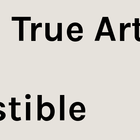
n
True Ar
stible