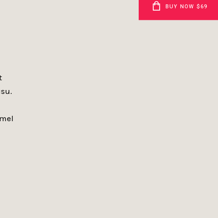
BUY NOW $69
t
usu.
 mel