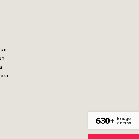
quis
bh
a
tora
630
Bridge
+
demos