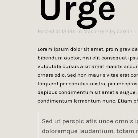
Urge
Posted at 13:19h
in
Masonry 2
by
admin
Lorem ipsum dolor sit amet, proin gravida 
bibendum auctor, nisi elit consequat ipsum
vulputate cursus a sit amet maorbi accum
ornare odio. Sed non mauris vitae erat con
torquent per conubia nostra, per inceptos
dapibus condimentum sit amet a augue. Se
condimentum fermentum nunc. Etiam ph
Sed ut perspiciatis unde omnis 
doloremque laudantium, totam re