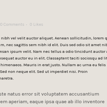
0 Comments
0
Likes
nibh vel velit auctor aliquet. Aenean sollicitudin, lorem 
, nec sagittis sem nibh id elit. Duis sed odio sit amet ni
san ipsum velit. Nam nec tellus a odio tincidunt auctor 
sequat auctor eu in elit. Classaptent taciti sociosqu ad li
 himenaeos. Mauris in erat justo. Nullam ac urna eu felis
d non neque elit. Sed ut imperdiet nisi. Proin
aretra.
iste natus error sit voluptatem accusantium
m aperiam, eaque ipsa quae ab illo inventore