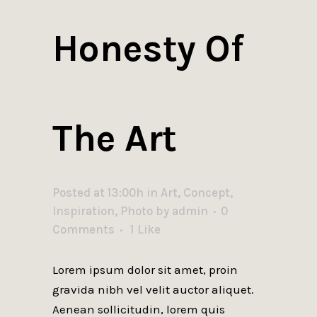
Honesty Of
The Art
Posted at 13:00h
in
Art
,
Concept
,
Inspiration
,
Photo
by
admin
0
Comments
1
Like
Lorem ipsum dolor sit amet, proin
gravida nibh vel velit auctor aliquet.
Aenean sollicitudin, lorem quis