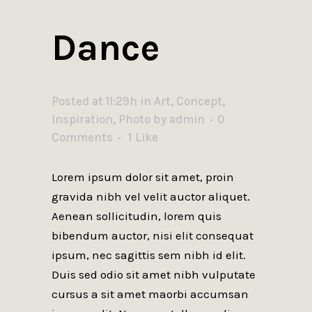
Dance
Posted at 11:29h
in
Art
,
Concept
,
Inspiration
,
Photo
by
admin
0
Comments
1
Like
Lorem ipsum dolor sit amet, proin
gravida nibh vel velit auctor aliquet.
Aenean sollicitudin, lorem quis
bibendum auctor, nisi elit consequat
ipsum, nec sagittis sem nibh id elit.
Duis sed odio sit amet nibh vulputate
cursus a sit amet maorbi accumsan