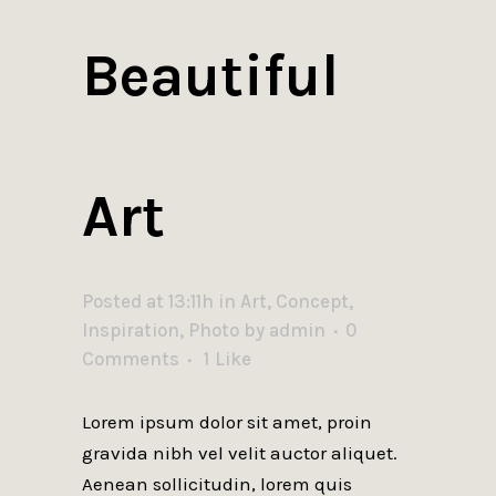
Beautiful
Art
Posted at 13:11h
in
Art
,
Concept
,
Inspiration
,
Photo
by
admin
0
Comments
1
Like
Lorem ipsum dolor sit amet, proin
gravida nibh vel velit auctor aliquet.
Aenean sollicitudin, lorem quis