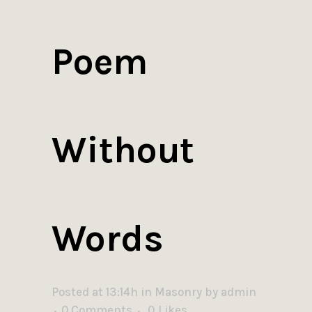
Poem
Without
Words
Posted at 13:14h
in
Masonry
by
admin
0 Comments
0
Likes